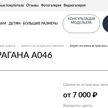
ные покупатели
Отзывы
Фотогалерея
Видеогалерея
КОНСУЛЬТАЦИЯ
МОДЕЛЬЕРА
НАМ
ДЕТЯМ
БОЛЬШИЕ РАЗМЕРЫ
вые шапки
Шапки из астрагана-овчины
Берет из меха астрагана 
.
.
РАГАНА А046
Шапки из астрагана-овч
₽
от 7 000
Варианты цвета: