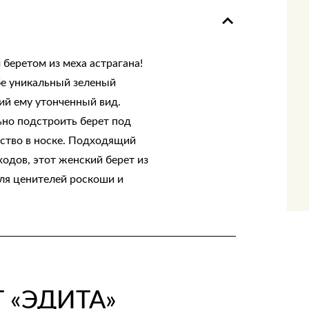
 беретом из меха астрагана!
бе уникальный зеленый
ий ему утонченный вид.
ьно подстроить берет под
бство в носке. Подходящий
ходов, этот женский берет из
ля ценителей роскоши и
 «ЭДИТА»