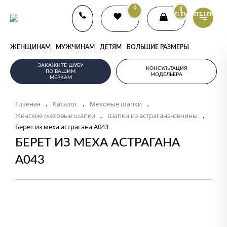
0
{{
ELEMENTS.LENGTH
}}
ЖЕНЩИНАМ
МУЖЧИНАМ
ДЕТЯМ
БОЛЬШИЕ РАЗМЕРЫ
ЗАКАЖИТЕ ШУБУ
КОНСУЛЬТАЦИЯ
ПО ВАШИМ
МОДЕЛЬЕРА
МЕРКАМ
Главная
Каталог
Меховые шапки
.
.
.
Женские меховые шапки
Шапки из астрагана-овчины
.
.
Берет из меха астрагана А043
БЕРЕТ ИЗ МЕХА АСТРАГАНА
А043