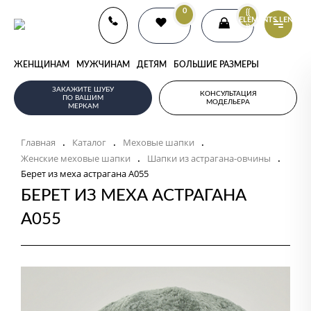
0
{{
ELEMENTS.LENGTH
}}
ЖЕНЩИНАМ
МУЖЧИНАМ
ДЕТЯМ
БОЛЬШИЕ РАЗМЕРЫ
ЗАКАЖИТЕ ШУБУ
КОНСУЛЬТАЦИЯ
ПО ВАШИМ
МОДЕЛЬЕРА
МЕРКАМ
Главная
Каталог
Меховые шапки
.
.
.
Женские меховые шапки
Шапки из астрагана-овчины
.
.
Берет из меха астрагана А055
БЕРЕТ ИЗ МЕХА АСТРАГАНА
А055