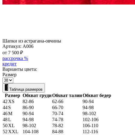
Шапки из астрагана-овчины
Артикул:
А006
от 7 500
₽
рассрочка %
кредит
Варианты цвета:
Размер
Таблица размеров
Размер
Обхват груди
Обхват талии
Обхват бедер
42
XS
82-86
62-66
90-94
44
S
86-90
66-70
94-98
46
M
90-94
70-74
98-102
48
L
94-98
74-78
102-106
50
XL
98-102
78-82
106-110
52
XXL
104-108
84-88
112-116