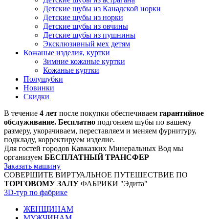
Детские шубы из Канадской норки
Детские шубы из норки
Детские шубы из овчины
Детские шубы из пушнины
Эксклюзивный мех детям
Кожаные изделия, куртки
Зимние кожаные куртки
Кожаные куртки
Полушубки
Новинки
Скидки
В течение
4 лет
после покупки обеспечиваем
гарантийное
обслуживание. Бесплатно
подгоняем шубы по вашему
размеру, укорачиваем, переставляем и меняем фурнитуру,
подкладу, корректируем изделие.
Для гостей городов Кавказких Минеральных Вод мы
организуем
БЕСПЛАТНЫЙ ТРАНСФЕР
Заказать машину
СОВЕРШИТЕ ВИРТУАЛЬНОЕ ПУТЕШЕСТВИЕ ПО
ТОРГОВОМУ ЗАЛУ
ФАБРИКИ "Эдита"
3D-тур по фабрике
ЖЕНЩИНАМ
МУЖЧИНАМ