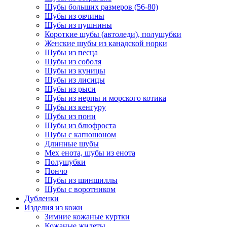
Шубы больших размеров (56-80)
Шубы из овчины
Шубы из пушнины
Короткие шубы (автоледи), полушубки
Женские шубы из канадской норки
Шубы из песца
Шубы из соболя
Шубы из куницы
Шубы из лисицы
Шубы из рыси
Шубы из нерпы и морского котика
Шубы из кенгуру
Шубы из пони
Шубы из блюфроста
Шубы с капюшоном
Длинные шубы
Мех енота, шубы из енота
Полушубки
Пончо
Шубы из шиншиллы
Шубы с воротником
Дубленки
Изделия из кожи
Зимние кожаные куртки
Кожаные жилеты