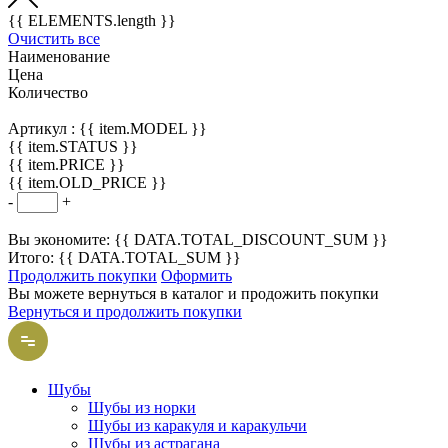
{{ ELEMENTS.length }}
Очистить все
Наименование
Цена
Количество
Артикул :
{{ item.MODEL }}
{{ item.STATUS }}
{{ item.PRICE }}
{{ item.OLD_PRICE }}
-
+
Вы экономите: {{ DATA.TOTAL_DISCOUNT_SUM }}
Итого: {{ DATA.TOTAL_SUM }}
Продолжить покупки
Оформить
Вы можете вернуться в каталог и продожить покупки
Вернуться и продолжить покупки
Шубы
Шубы из норки
Шубы из каракуля и каракульчи
Шубы из астрагана