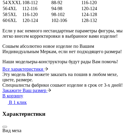
54
XXXL
108-112
88-92
116-120
56
4XL
112-116
94-98
120-124
58
5XL
116-120
98-102
124-128
60
6XL
120-124
102-106
128-132
Если у вас немного нестандартные параметры фигуры, мы
легко внесем корректировки в выбранное вами изделие!
Сошьем абсолютно новое изделие по Вашим
Индивидуальным Меркам, если нет подходящего размера!
Наши модельеры-конструкторы будут рады Вам помочь!
Все характеристики
Эту модель Вы можете заказать на пошив в любом мехе,
цвете, размере.
Специалисты фабрики сошьют изделие в срок от 3-х дней!
Закажите Ваш размер
В корзину
В 1 клик
Характеристики
Вид меха