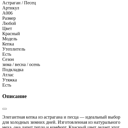
Астраган / Песец
Артикул
А006
Размер
Любой
Цвет
Красный
Модель
Кепка
Утеплитель
Есть
Сезон
зима / весна / осень
Подкладка
Атлас
Утяжка
Есть
Описание
Элегантная кепка из астрагана и песца — идеальный выбор
для холодных зимних дней. Изготовленная из натурального
меха, она дарит тепло и комфорт. Красный цвет делает этот