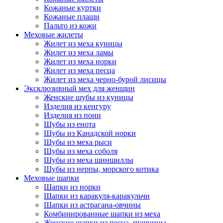
Кожаные куртки
Кожаные плащи
Пальто из кожи
Меховые жилеты
Жилет из меха куницы
Жилет из меха ламы
Жилет из меха норки
Жилет из меха песца
Жилет из меха черно-бурой лисицы
Эксклюзивный мех для женщин
Женские шубы из куницы
Изделия из кенгуру
Изделия из пони
Шубы из енота
Шубы из Канадской норки
Шубы из меха рыси
Шубы из меха соболя
Шубы из меха шиншиллы
Шубы из нерпы, морского котика
Меховые шапки
Шапки из норки
Шапки из каракуля-каракульчи
Шапки из астрагана-овчины
Комбинированные шапки из меха
Женские шапки из песца, пушнины