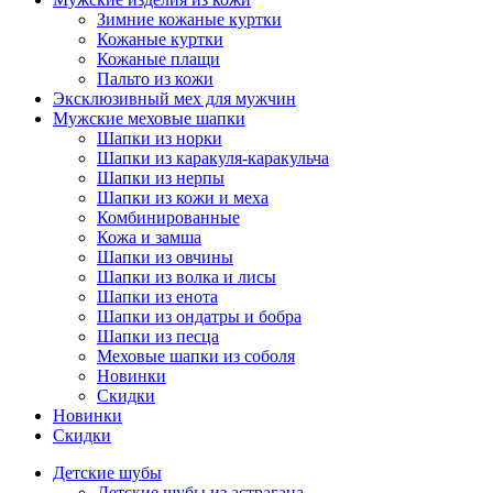
Зимние кожаные куртки
Кожаные куртки
Кожаные плащи
Пальто из кожи
Эксклюзивный мех для мужчин
Мужские меховые шапки
Шапки из норки
Шапки из каракуля-каракульча
Шапки из нерпы
Шапки из кожи и меха
Комбинированные
Кожа и замша
Шапки из овчины
Шапки из волка и лисы
Шапки из енота
Шапки из ондатры и бобра
Шапки из песца
Меховые шапки из соболя
Новинки
Скидки
Новинки
Скидки
Детские шубы
Детские шубы из астрагана