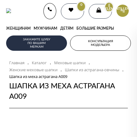
0
{{
ELEMENTS.LENGTH
}}
ЖЕНЩИНАМ
МУЖЧИНАМ
ДЕТЯМ
БОЛЬШИЕ РАЗМЕРЫ
ЗАКАЖИТЕ ШУБУ
КОНСУЛЬТАЦИЯ
ПО ВАШИМ
МОДЕЛЬЕРА
МЕРКАМ
Главная
Каталог
Меховые шапки
.
.
.
Женские меховые шапки
Шапки из астрагана-овчины
.
.
Шапка из меха астрагана А009
ШАПКА ИЗ МЕХА АСТРАГАНА
А009