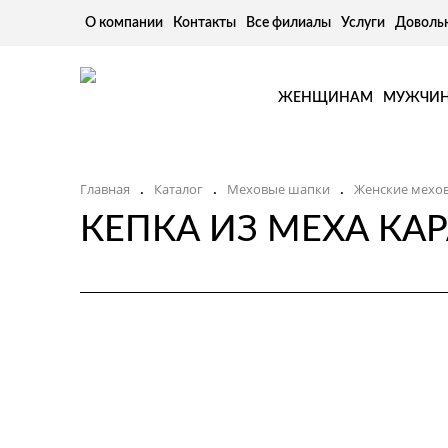
О компании
Контакты
Все филиалы
Услуги
Доволь
ЖЕНЩИНАМ
МУЖЧИ
Главная
Каталог
Меховые шапки
Женские мехо
.
.
.
КЕПКА ИЗ МЕХА КА