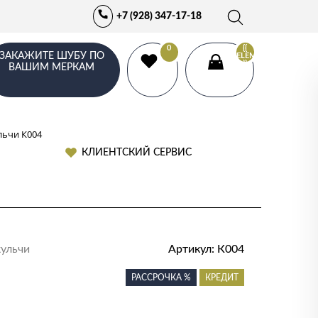
+7 (928) 347-17-18
0
{{
ЗАКАЖИТЕ ШУБУ ПО
ELEMENTS.LENGTH
}}
ВАШИМ МЕРКАМ
льчи К004
КЛИЕНТСКИЙ СЕРВИС
кульчи
Артикул:
К004
РАССРОЧКА %
КРЕДИТ