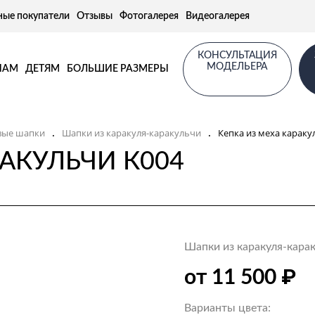
ные покупатели
Отзывы
Фотогалерея
Видеогалерея
КОНСУЛЬТАЦИЯ
МОДЕЛЬЕРА
НАМ
ДЕТЯМ
БОЛЬШИЕ РАЗМЕРЫ
вые шапки
Шапки из каракуля-каракульчи
Кепка из меха караку
.
.
РАКУЛЬЧИ К004
Шапки из каракуля-кара
₽
от 11 500
Варианты цвета: