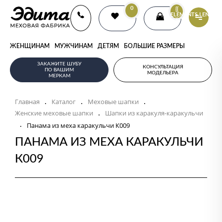
0
{{
ELEMENTS.LENGTH
}}
ЖЕНЩИНАМ
МУЖЧИНАМ
ДЕТЯМ
БОЛЬШИЕ РАЗМЕРЫ
ЗАКАЖИТЕ ШУБУ
КОНСУЛЬТАЦИЯ
ПО ВАШИМ
МОДЕЛЬЕРА
МЕРКАМ
Главная
Каталог
Меховые шапки
.
.
.
Женские меховые шапки
Шапки из каракуля-каракульчи
.
.
Панама из меха каракульчи К009
ПАНАМА ИЗ МЕХА КАРАКУЛЬЧИ
К009