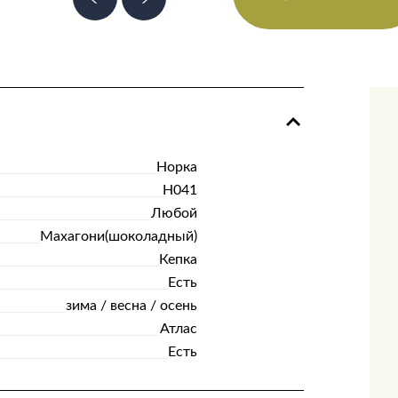
Норка
Н041
Любой
Махагони(шоколадный)
Кепка
Есть
зима / весна / осень
Атлас
Есть