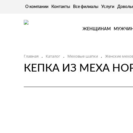
О компании
Контакты
Все филиалы
Услуги
Доволь
ЖЕНЩИНАМ
МУЖЧИ
Главная
Каталог
Меховые шапки
Женские мехо
.
.
.
КЕПКА ИЗ МЕХА НО