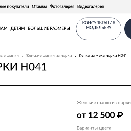
ные покупатели
Отзывы
Фотогалерея
Видеогалерея
КОНСУЛЬТАЦИЯ
МОДЕЛЬЕРА
НАМ
ДЕТЯМ
БОЛЬШИЕ РАЗМЕРЫ
вые шапки
Женские шапки из норки
Кепка из меха норки Н041
.
.
РКИ Н041
Женские шапки из норки
₽
от 12 500
Варианты цвета: