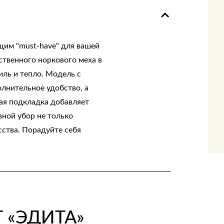
щим "must-have" для вашей
ственного норкового меха в
иль и тепло. Модель с
лнительное удобство, а
ая подкладка добавляет
вной убор не только
ства. Порадуйте себя
!
 «ЭДИТА»