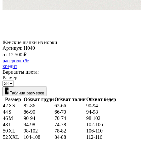
Женские шапки из норки
Артикул:
Н040
от 12 500
₽
рассрочка %
кредит
Варианты цвета:
Размер
Таблица размеров
Размер
Обхват груди
Обхват талии
Обхват бедер
42
XS
82-86
62-66
90-94
44
S
86-90
66-70
94-98
46
M
90-94
70-74
98-102
48
L
94-98
74-78
102-106
50
XL
98-102
78-82
106-110
52
XXL
104-108
84-88
112-116