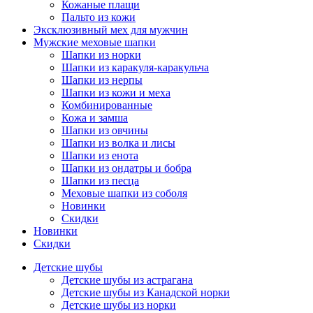
Кожаные плащи
Пальто из кожи
Эксклюзивный мех для мужчин
Мужские меховые шапки
Шапки из норки
Шапки из каракуля-каракульча
Шапки из нерпы
Шапки из кожи и меха
Комбинированные
Кожа и замша
Шапки из овчины
Шапки из волка и лисы
Шапки из енота
Шапки из ондатры и бобра
Шапки из песца
Меховые шапки из соболя
Новинки
Скидки
Новинки
Скидки
Детские шубы
Детские шубы из астрагана
Детские шубы из Канадской норки
Детские шубы из норки