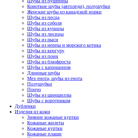
Шубы из пушнины
Короткие шубы (автоледи), полушубки
Женские шубы из канадской норки
Шубы из песца
Шубы из соболя
Шубы из куницы
Шубы из лисицы
Шубы из рыси
Шубы из нерпы и морского котика
Шубы из кенгуру
Шубы из пони
Шубы из блюфроста
Шубы с капюшоном
Длинные шубы
Мех енота, шубы из енота
Полушубки
Пончо
Шубы из шиншиллы
Шубы с воротником
Дубленки
Изделия из кожи
Зимние кожаные куртки
Кожаные жилеты
Кожаные куртки
Кожаные плащи