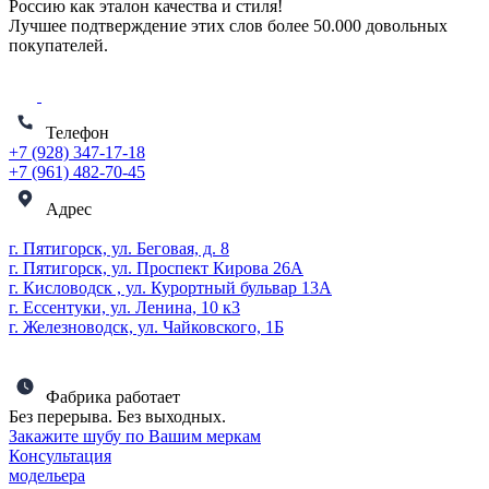
Россию как эталон качества и стиля!
Лучшее подтверждение этих слов более
50.000 довольных
покупателей
.
Телефон
+7 (928) 347-17-18
+7 (961) 482-70-45
Адрес
г. Пятигорск, ул. Беговая, д. 8
г. Пятигорск, ул. Проспект Кирова 26А
г. Кисловодск , ул. Курортный бульвар 13А
г. Ессентуки, ул. Ленина, 10 к3
г. Железноводск, ул. Чайковского, 1Б
Фабрика работает
Без перерыва. Без выходных.
Закажите шубу по Вашим меркам
Консультация
модельера