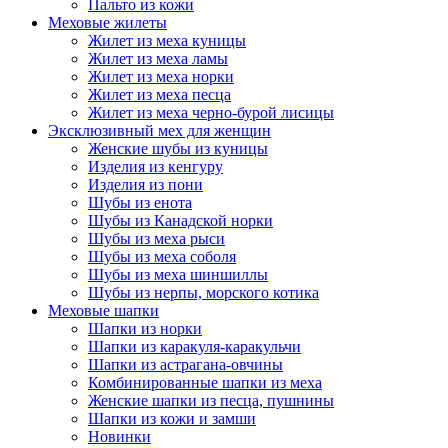
Пальто из кожи
Меховые жилеты
Жилет из меха куницы
Жилет из меха ламы
Жилет из меха норки
Жилет из меха песца
Жилет из меха черно-бурой лисицы
Эксклюзивный мех для женщин
Женские шубы из куницы
Изделия из кенгуру
Изделия из пони
Шубы из енота
Шубы из Канадской норки
Шубы из меха рыси
Шубы из меха соболя
Шубы из меха шиншиллы
Шубы из нерпы, морского котика
Меховые шапки
Шапки из норки
Шапки из каракуля-каракульчи
Шапки из астрагана-овчины
Комбинированные шапки из меха
Женские шапки из песца, пушнины
Шапки из кожи и замши
Новинки