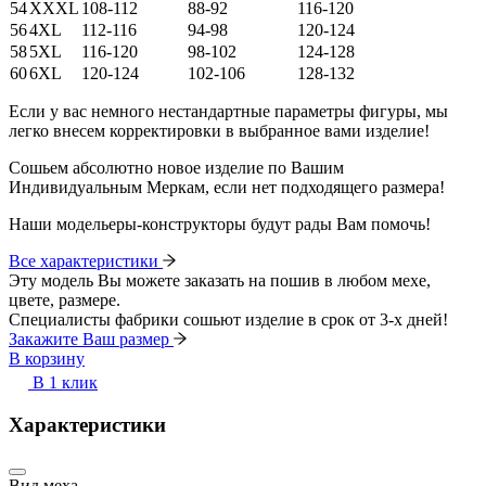
54
XXXL
108-112
88-92
116-120
56
4XL
112-116
94-98
120-124
58
5XL
116-120
98-102
124-128
60
6XL
120-124
102-106
128-132
Если у вас немного нестандартные параметры фигуры, мы
легко внесем корректировки в выбранное вами изделие!
Сошьем абсолютно новое изделие по Вашим
Индивидуальным Меркам, если нет подходящего размера!
Наши модельеры-конструкторы будут рады Вам помочь!
Все характеристики
Эту модель Вы можете заказать на пошив в любом мехе,
цвете, размере.
Специалисты фабрики сошьют изделие в срок от 3-х дней!
Закажите Ваш размер
В корзину
В 1 клик
Характеристики
Вид меха