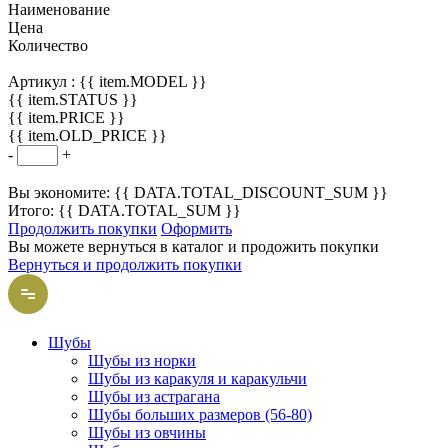
Наименование
Цена
Количество
Артикул :
{{ item.MODEL }}
{{ item.STATUS }}
{{ item.PRICE }}
{{ item.OLD_PRICE }}
-
+
Вы экономите: {{ DATA.TOTAL_DISCOUNT_SUM }}
Итого: {{ DATA.TOTAL_SUM }}
Продолжить покупки
Оформить
Вы можете вернуться в каталог и продожить покупки
Вернуться и продолжить покупки
Шубы
Шубы из норки
Шубы из каракуля и каракульчи
Шубы из астрагана
Шубы больших размеров (56-80)
Шубы из овчины