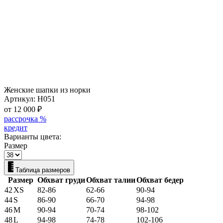
Женские шапки из норки
Артикул:
Н051
от 12 000
₽
рассрочка %
кредит
Варианты цвета:
Размер
Таблица размеров
Размер
Обхват груди
Обхват талии
Обхват бедер
42
XS
82-86
62-66
90-94
44
S
86-90
66-70
94-98
46
M
90-94
70-74
98-102
48
L
94-98
74-78
102-106