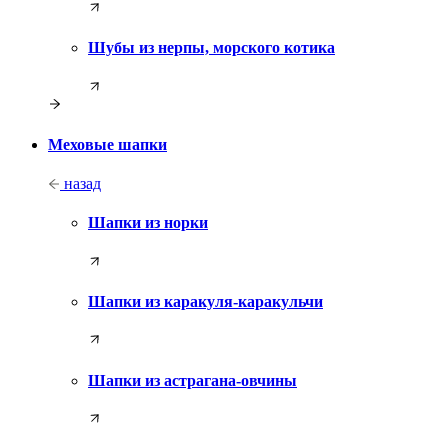
Шубы из нерпы, морского котика
Меховые шапки
назад
Шапки из норки
Шапки из каракуля-каракульчи
Шапки из астрагана-овчины