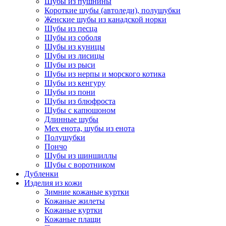
Шубы из пушнины
Короткие шубы (автоледи), полушубки
Женские шубы из канадской норки
Шубы из песца
Шубы из соболя
Шубы из куницы
Шубы из лисицы
Шубы из рыси
Шубы из нерпы и морского котика
Шубы из кенгуру
Шубы из пони
Шубы из блюфроста
Шубы с капюшоном
Длинные шубы
Мех енота, шубы из енота
Полушубки
Пончо
Шубы из шиншиллы
Шубы с воротником
Дубленки
Изделия из кожи
Зимние кожаные куртки
Кожаные жилеты
Кожаные куртки
Кожаные плащи