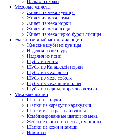
Пальто из кожи
Меховые жилеты
Жилет из меха куницы
Жилет из меха ламы
Жилет из меха норки
Жилет из меха песца
Жилет из меха черно-бурой лисицы
Эксклюзивный мех для женщин
Женские шубы из куницы
Изделия из кенгуру
Изделия из пони
Шубы из енота
Шубы из Канадской норки
Шубы из меха рыси
Шубы из меха соболя
Шубы из меха шиншиллы
Шубы из нерпы, морского котика
Меховые шапки
Шапки из норки
Шапки из каракуля-каракульчи
Шапки из астрагана-овчины
Комбинированные шапки из меха
Женские шапки из песца, пушнины
Шапки из кожи и замши
Новинки