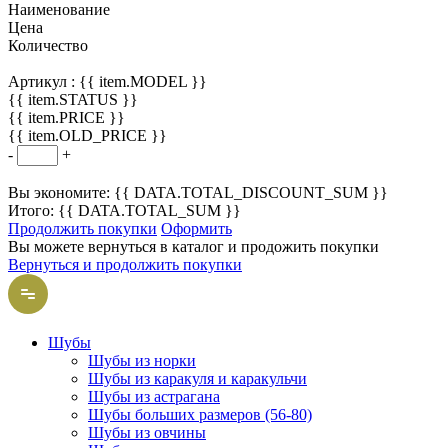
Наименование
Цена
Количество
Артикул :
{{ item.MODEL }}
{{ item.STATUS }}
{{ item.PRICE }}
{{ item.OLD_PRICE }}
-
+
Вы экономите: {{ DATA.TOTAL_DISCOUNT_SUM }}
Итого: {{ DATA.TOTAL_SUM }}
Продолжить покупки
Оформить
Вы можете вернуться в каталог и продожить покупки
Вернуться и продолжить покупки
Шубы
Шубы из норки
Шубы из каракуля и каракульчи
Шубы из астрагана
Шубы больших размеров (56-80)
Шубы из овчины