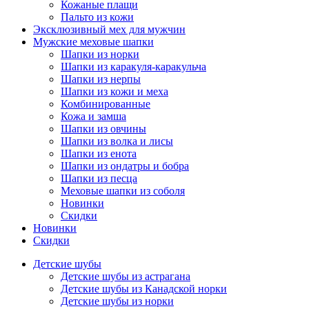
Кожаные плащи
Пальто из кожи
Эксклюзивный мех для мужчин
Мужские меховые шапки
Шапки из норки
Шапки из каракуля-каракульча
Шапки из нерпы
Шапки из кожи и меха
Комбинированные
Кожа и замша
Шапки из овчины
Шапки из волка и лисы
Шапки из енота
Шапки из ондатры и бобра
Шапки из песца
Меховые шапки из соболя
Новинки
Скидки
Новинки
Скидки
Детские шубы
Детские шубы из астрагана
Детские шубы из Канадской норки
Детские шубы из норки