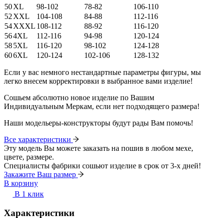
50
XL
98-102
78-82
106-110
52
XXL
104-108
84-88
112-116
54
XXXL
108-112
88-92
116-120
56
4XL
112-116
94-98
120-124
58
5XL
116-120
98-102
124-128
60
6XL
120-124
102-106
128-132
Если у вас немного нестандартные параметры фигуры, мы
легко внесем корректировки в выбранное вами изделие!
Сошьем абсолютно новое изделие по Вашим
Индивидуальным Меркам, если нет подходящего размера!
Наши модельеры-конструкторы будут рады Вам помочь!
Все характеристики
Эту модель Вы можете заказать на пошив в любом мехе,
цвете, размере.
Специалисты фабрики сошьют изделие в срок от 3-х дней!
Закажите Ваш размер
В корзину
В 1 клик
Характеристики