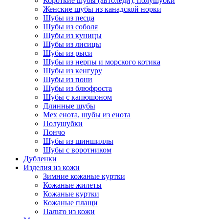
Короткие шубы (автоледи), полушубки
Женские шубы из канадской норки
Шубы из песца
Шубы из соболя
Шубы из куницы
Шубы из лисицы
Шубы из рыси
Шубы из нерпы и морского котика
Шубы из кенгуру
Шубы из пони
Шубы из блюфроста
Шубы с капюшоном
Длинные шубы
Мех енота, шубы из енота
Полушубки
Пончо
Шубы из шиншиллы
Шубы с воротником
Дубленки
Изделия из кожи
Зимние кожаные куртки
Кожаные жилеты
Кожаные куртки
Кожаные плащи
Пальто из кожи