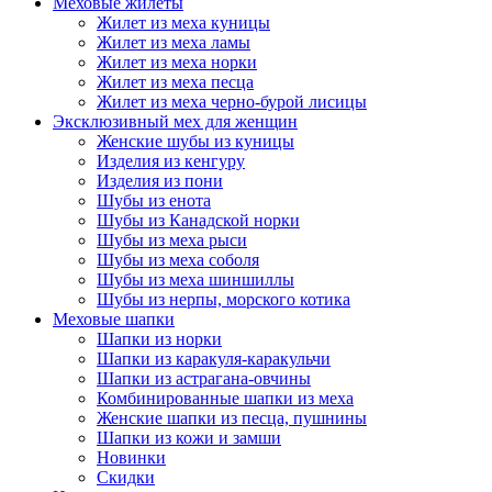
Меховые жилеты
Жилет из меха куницы
Жилет из меха ламы
Жилет из меха норки
Жилет из меха песца
Жилет из меха черно-бурой лисицы
Эксклюзивный мех для женщин
Женские шубы из куницы
Изделия из кенгуру
Изделия из пони
Шубы из енота
Шубы из Канадской норки
Шубы из меха рыси
Шубы из меха соболя
Шубы из меха шиншиллы
Шубы из нерпы, морского котика
Меховые шапки
Шапки из норки
Шапки из каракуля-каракульчи
Шапки из астрагана-овчины
Комбинированные шапки из меха
Женские шапки из песца, пушнины
Шапки из кожи и замши
Новинки
Скидки