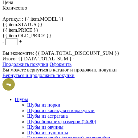
Цена
Количество
Артикул :
{{ item.MODEL }}
{{ item.STATUS }}
{{ item.PRICE }}
{{ item.OLD_PRICE }}
-
+
Вы экономите: {{ DATA.TOTAL_DISCOUNT_SUM }}
Итого: {{ DATA.TOTAL_SUM }}
Продолжить покупки
Оформить
Вы можете вернуться в каталог и продожить покупки
Вернуться и продолжить покупки
Шубы
Шубы из норки
Шубы из каракуля и каракульчи
Шубы из астрагана
Шубы больших размеров (56-80)
Шубы из овчины
Шубы из пушнины