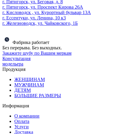
г. Пятигорск, ул. Беговая, д. 8
г. Пятигорск, ул. Проспект Кирова 26А
г. Кисловодск , ул. Курортный бульвар 13А
г. Ессентуки, ул. Ленина, 10 к3
г. Железноводск, ул. Чайковского, 1Б
Фабрика работает
Без перерыва. Без выходных.
Закажите шубу по Вашим меркам
Консультация
модельера
Продукция
ЖЕНЩИНАМ
МУЖЧИНАМ
ДЕТЯМ
БОЛЬШИЕ РАЗМЕРЫ
Информация
О компании
Оплата
Услуги
Доставка