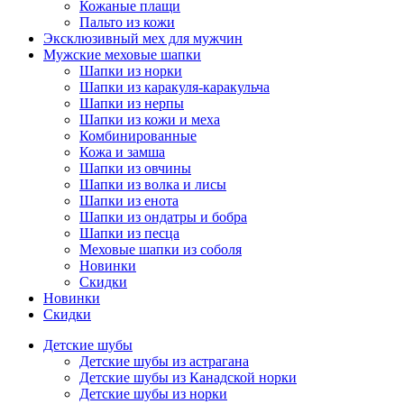
Кожаные плащи
Пальто из кожи
Эксклюзивный мех для мужчин
Мужские меховые шапки
Шапки из норки
Шапки из каракуля-каракульча
Шапки из нерпы
Шапки из кожи и меха
Комбинированные
Кожа и замша
Шапки из овчины
Шапки из волка и лисы
Шапки из енота
Шапки из ондатры и бобра
Шапки из песца
Меховые шапки из соболя
Новинки
Скидки
Новинки
Скидки
Детские шубы
Детские шубы из астрагана
Детские шубы из Канадской норки
Детские шубы из норки