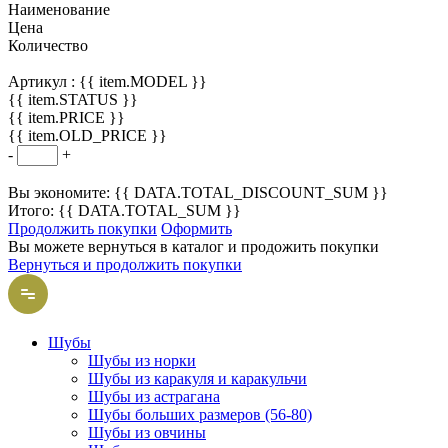
Наименование
Цена
Количество
Артикул :
{{ item.MODEL }}
{{ item.STATUS }}
{{ item.PRICE }}
{{ item.OLD_PRICE }}
-
+
Вы экономите: {{ DATA.TOTAL_DISCOUNT_SUM }}
Итого: {{ DATA.TOTAL_SUM }}
Продолжить покупки
Оформить
Вы можете вернуться в каталог и продожить покупки
Вернуться и продолжить покупки
Шубы
Шубы из норки
Шубы из каракуля и каракульчи
Шубы из астрагана
Шубы больших размеров (56-80)
Шубы из овчины