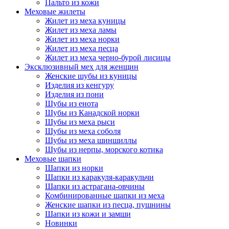
Пальто из кожи
Меховые жилеты
Жилет из меха куницы
Жилет из меха ламы
Жилет из меха норки
Жилет из меха песца
Жилет из меха черно-бурой лисицы
Эксклюзивный мех для женщин
Женские шубы из куницы
Изделия из кенгуру
Изделия из пони
Шубы из енота
Шубы из Канадской норки
Шубы из меха рыси
Шубы из меха соболя
Шубы из меха шиншиллы
Шубы из нерпы, морского котика
Меховые шапки
Шапки из норки
Шапки из каракуля-каракульчи
Шапки из астрагана-овчины
Комбинированные шапки из меха
Женские шапки из песца, пушнины
Шапки из кожи и замши
Новинки