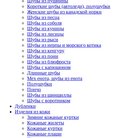
Шубы из пушнины
Короткие шубы (автоледи), полушубки
Женские шубы из канадской норки
Шубы из песца
Шубы из соболя
Шубы из куницы
Шубы из лисицы
Шубы из рыси
Шубы из нерпы и морского котика
Шубы из кенгуру
Шубы из пони
Шубы из блюфроста
Шубы с капюшоном
Длинные шубы
Мех енота, шубы из енота
Полушубки
Пончо
Шубы из шиншиллы
Шубы с воротником
Дубленки
Изделия из кожи
Зимние кожаные куртки
Кожаные жилеты
Кожаные куртки
Кожаные плащи