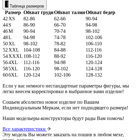
Таблица размеров
Размер
Обхват груди
Обхват талии
Обхват бедер
42
XS
82-86
62-66
90-94
44
S
86-90
66-70
94-98
46
M
90-94
70-74
98-102
48
L
94-98
74-78
102-106
50
XL
98-102
78-82
106-110
52
XXL
104-108
84-88
112-116
54
XXXL
108-112
88-92
116-120
56
4XL
112-116
94-98
120-124
58
5XL
116-120
98-102
124-128
60
6XL
120-124
102-106
128-132
Если у вас немного нестандартные параметры фигуры, мы
легко внесем корректировки в выбранное вами изделие!
Сошьем абсолютно новое изделие по Вашим
Индивидуальным Меркам, если нет подходящего размера!
Наши модельеры-конструкторы будут рады Вам помочь!
Все характеристики
Эту модель Вы можете заказать на пошив в любом мехе,