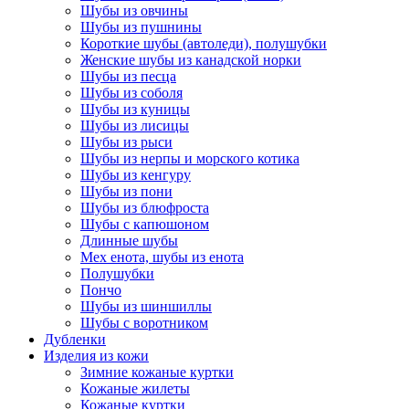
Шубы из овчины
Шубы из пушнины
Короткие шубы (автоледи), полушубки
Женские шубы из канадской норки
Шубы из песца
Шубы из соболя
Шубы из куницы
Шубы из лисицы
Шубы из рыси
Шубы из нерпы и морского котика
Шубы из кенгуру
Шубы из пони
Шубы из блюфроста
Шубы с капюшоном
Длинные шубы
Мех енота, шубы из енота
Полушубки
Пончо
Шубы из шиншиллы
Шубы с воротником
Дубленки
Изделия из кожи
Зимние кожаные куртки
Кожаные жилеты
Кожаные куртки