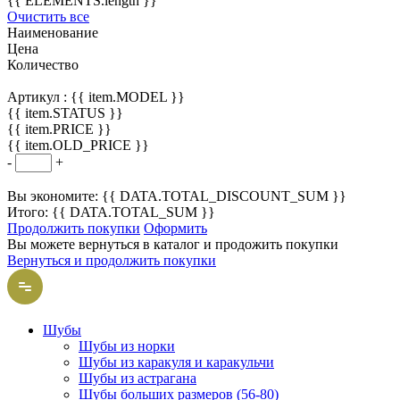
{{ ELEMENTS.length }}
Очистить все
Наименование
Цена
Количество
Артикул :
{{ item.MODEL }}
{{ item.STATUS }}
{{ item.PRICE }}
{{ item.OLD_PRICE }}
-
+
Вы экономите: {{ DATA.TOTAL_DISCOUNT_SUM }}
Итого: {{ DATA.TOTAL_SUM }}
Продолжить покупки
Оформить
Вы можете вернуться в каталог и продожить покупки
Вернуться и продолжить покупки
Шубы
Шубы из норки
Шубы из каракуля и каракульчи
Шубы из астрагана
Шубы больших размеров (56-80)