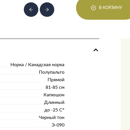
В КОРЗИНУ
Норка / Канадская норка
Полупальто
Прямой
81-85 см
Капюшон
Длинный
до -25 С°
Черный тон
Э-090