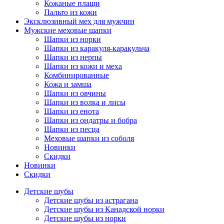
Кожаные плащи
Пальто из кожи
Эксклюзивный мех для мужчин
Мужские меховые шапки
Шапки из норки
Шапки из каракуля-каракульча
Шапки из нерпы
Шапки из кожи и меха
Комбинированные
Кожа и замша
Шапки из овчины
Шапки из волка и лисы
Шапки из енота
Шапки из ондатры и бобра
Шапки из песца
Меховые шапки из соболя
Новинки
Скидки
Новинки
Скидки
Детские шубы
Детские шубы из астрагана
Детские шубы из Канадской норки
Детские шубы из норки