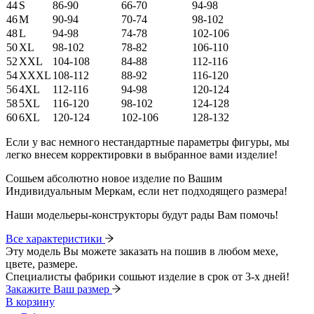
44
S
86-90
66-70
94-98
46
M
90-94
70-74
98-102
48
L
94-98
74-78
102-106
50
XL
98-102
78-82
106-110
52
XXL
104-108
84-88
112-116
54
XXXL
108-112
88-92
116-120
56
4XL
112-116
94-98
120-124
58
5XL
116-120
98-102
124-128
60
6XL
120-124
102-106
128-132
Если у вас немного нестандартные параметры фигуры, мы
легко внесем корректировки в выбранное вами изделие!
Сошьем абсолютно новое изделие по Вашим
Индивидуальным Меркам, если нет подходящего размера!
Наши модельеры-конструкторы будут рады Вам помочь!
Все характеристики
Эту модель Вы можете заказать на пошив в любом мехе,
цвете, размере.
Специалисты фабрики сошьют изделие в срок от 3-х дней!
Закажите Ваш размер
В корзину