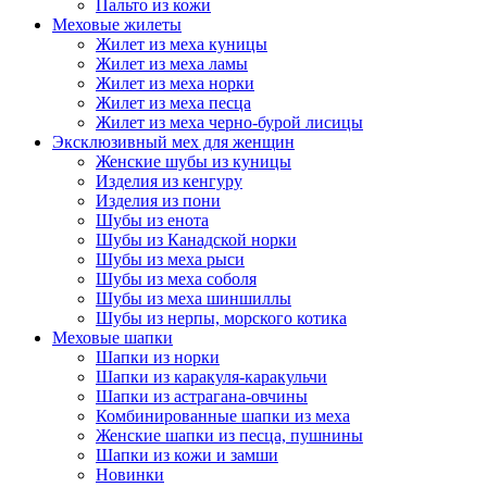
Пальто из кожи
Меховые жилеты
Жилет из меха куницы
Жилет из меха ламы
Жилет из меха норки
Жилет из меха песца
Жилет из меха черно-бурой лисицы
Эксклюзивный мех для женщин
Женские шубы из куницы
Изделия из кенгуру
Изделия из пони
Шубы из енота
Шубы из Канадской норки
Шубы из меха рыси
Шубы из меха соболя
Шубы из меха шиншиллы
Шубы из нерпы, морского котика
Меховые шапки
Шапки из норки
Шапки из каракуля-каракульчи
Шапки из астрагана-овчины
Комбинированные шапки из меха
Женские шапки из песца, пушнины
Шапки из кожи и замши
Новинки