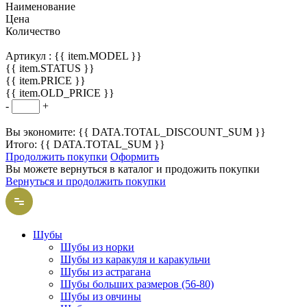
Наименование
Цена
Количество
Артикул :
{{ item.MODEL }}
{{ item.STATUS }}
{{ item.PRICE }}
{{ item.OLD_PRICE }}
-
+
Вы экономите: {{ DATA.TOTAL_DISCOUNT_SUM }}
Итого: {{ DATA.TOTAL_SUM }}
Продолжить покупки
Оформить
Вы можете вернуться в каталог и продожить покупки
Вернуться и продолжить покупки
Шубы
Шубы из норки
Шубы из каракуля и каракульчи
Шубы из астрагана
Шубы больших размеров (56-80)
Шубы из овчины