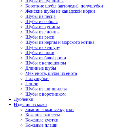
Шубы из пушнины
Короткие шубы (автоледи), полушубки
Женские шубы из канадской норки
Шубы из песца
Шубы из соболя
Шубы из куницы
Шубы из лисицы
Шубы из рыси
Шубы из нерпы и морского котика
Шубы из кенгуру
Шубы из пони
Шубы из блюфроста
Шубы с капюшоном
Длинные шубы
Мех енота, шубы из енота
Полушубки
Пончо
Шубы из шиншиллы
Шубы с воротником
Дубленки
Изделия из кожи
Зимние кожаные куртки
Кожаные жилеты
Кожаные куртки
Кожаные плащи