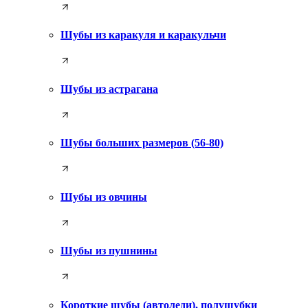
Шубы из каракуля и каракульчи
Шубы из астрагана
Шубы больших размеров (56-80)
Шубы из овчины
Шубы из пушнины
Короткие шубы (автоледи), полушубки