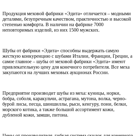
Продукция меховой фабрики «Эдита» отличается – модными
деталями, безупречным качеством, практичностью и высокой
степенью комфорта. В наличии на фабрике 7000
неповторимых изделий, из них 1500 мужских.
Шубы от фабрики «Эдита» способны выдержать самую
жесткую конкуренцию с шубами Италии, Франции, Греции, а
самое главное – шубы от меховой фабрики «Эдита» имеют
привлекательную цену для конечного потребителя. Все меха
закупаются на лучших меховых аукционах России.
Предприятие производит шубы из меха: куницы, норки,
бобра, соболя, каракульчи, астрагана, мутона, волка, черно-
бурой лисы, песца, шиншиллы, рыси, кенгуру, пони, белки,
морского котика, а также большой ассортимент кожи,
дубленой кожи, замши, питона.
Цены от производителя, гибкая система скидок для конечного