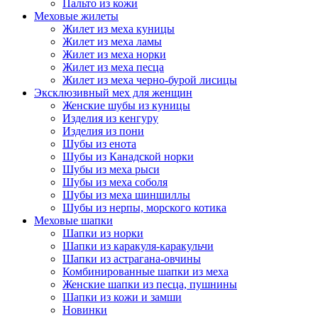
Пальто из кожи
Меховые жилеты
Жилет из меха куницы
Жилет из меха ламы
Жилет из меха норки
Жилет из меха песца
Жилет из меха черно-бурой лисицы
Эксклюзивный мех для женщин
Женские шубы из куницы
Изделия из кенгуру
Изделия из пони
Шубы из енота
Шубы из Канадской норки
Шубы из меха рыси
Шубы из меха соболя
Шубы из меха шиншиллы
Шубы из нерпы, морского котика
Меховые шапки
Шапки из норки
Шапки из каракуля-каракульчи
Шапки из астрагана-овчины
Комбинированные шапки из меха
Женские шапки из песца, пушнины
Шапки из кожи и замши
Новинки