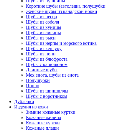
Шубы из пушнины
Короткие шубы (автоледи), полушубки
Женские шубы из канадской норки
Шубы из песца
Шубы из соболя
Шубы из куницы
Шубы из лисицы
Шубы из рыси
Шубы из нерпы и морского котика
Шубы из кенгуру
Шубы из пони
Шубы из блюфроста
Шубы с капюшоном
Длинные шубы
Мех енота, шубы из енота
Полушубки
Пончо
Шубы из шиншиллы
Шубы с воротником
Дубленки
Изделия из кожи
Зимние кожаные куртки
Кожаные жилеты
Кожаные куртки
Кожаные плащи