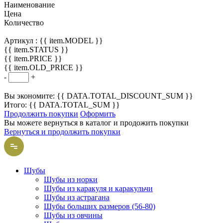
Наименование
Цена
Количество
Артикул :
{{ item.MODEL }}
{{ item.STATUS }}
{{ item.PRICE }}
{{ item.OLD_PRICE }}
-
+
Вы экономите: {{ DATA.TOTAL_DISCOUNT_SUM }}
Итого: {{ DATA.TOTAL_SUM }}
Продолжить покупки
Оформить
Вы можете вернуться в каталог и продожить покупки
Вернуться и продолжить покупки
Шубы
Шубы из норки
Шубы из каракуля и каракульчи
Шубы из астрагана
Шубы больших размеров (56-80)
Шубы из овчины