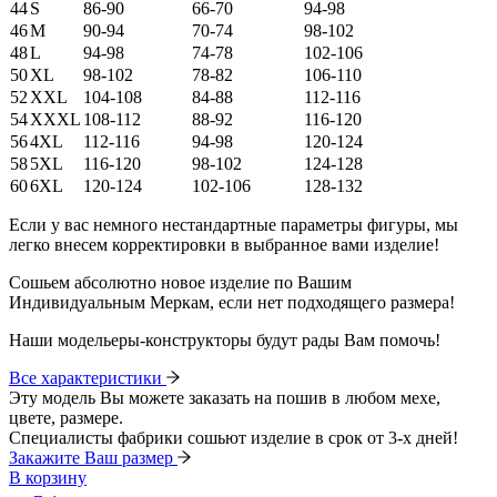
44
S
86-90
66-70
94-98
46
M
90-94
70-74
98-102
48
L
94-98
74-78
102-106
50
XL
98-102
78-82
106-110
52
XXL
104-108
84-88
112-116
54
XXXL
108-112
88-92
116-120
56
4XL
112-116
94-98
120-124
58
5XL
116-120
98-102
124-128
60
6XL
120-124
102-106
128-132
Если у вас немного нестандартные параметры фигуры, мы
легко внесем корректировки в выбранное вами изделие!
Сошьем абсолютно новое изделие по Вашим
Индивидуальным Меркам, если нет подходящего размера!
Наши модельеры-конструкторы будут рады Вам помочь!
Все характеристики
Эту модель Вы можете заказать на пошив в любом мехе,
цвете, размере.
Специалисты фабрики сошьют изделие в срок от 3-х дней!
Закажите Ваш размер
В корзину