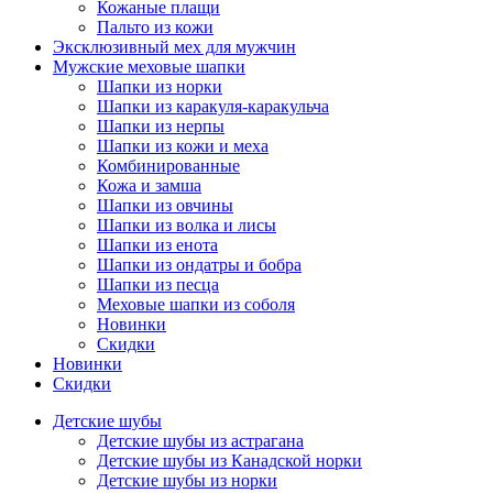
Кожаные плащи
Пальто из кожи
Эксклюзивный мех для мужчин
Мужские меховые шапки
Шапки из норки
Шапки из каракуля-каракульча
Шапки из нерпы
Шапки из кожи и меха
Комбинированные
Кожа и замша
Шапки из овчины
Шапки из волка и лисы
Шапки из енота
Шапки из ондатры и бобра
Шапки из песца
Меховые шапки из соболя
Новинки
Скидки
Новинки
Скидки
Детские шубы
Детские шубы из астрагана
Детские шубы из Канадской норки
Детские шубы из норки