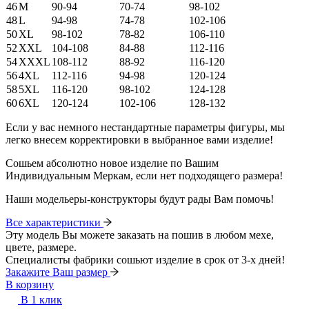
46
M
90-94
70-74
98-102
48
L
94-98
74-78
102-106
50
XL
98-102
78-82
106-110
52
XXL
104-108
84-88
112-116
54
XXXL
108-112
88-92
116-120
56
4XL
112-116
94-98
120-124
58
5XL
116-120
98-102
124-128
60
6XL
120-124
102-106
128-132
Если у вас немного нестандартные параметры фигуры, мы
легко внесем корректировки в выбранное вами изделие!
Сошьем абсолютно новое изделие по Вашим
Индивидуальным Меркам, если нет подходящего размера!
Наши модельеры-конструкторы будут рады Вам помочь!
Все характеристики
Эту модель Вы можете заказать на пошив в любом мехе,
цвете, размере.
Специалисты фабрики сошьют изделие в срок от 3-х дней!
Закажите Ваш размер
В корзину
В 1 клик