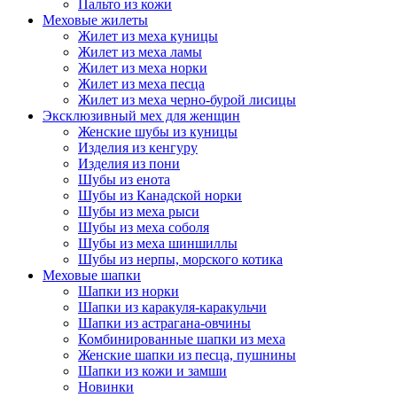
Пальто из кожи
Меховые жилеты
Жилет из меха куницы
Жилет из меха ламы
Жилет из меха норки
Жилет из меха песца
Жилет из меха черно-бурой лисицы
Эксклюзивный мех для женщин
Женские шубы из куницы
Изделия из кенгуру
Изделия из пони
Шубы из енота
Шубы из Канадской норки
Шубы из меха рыси
Шубы из меха соболя
Шубы из меха шиншиллы
Шубы из нерпы, морского котика
Меховые шапки
Шапки из норки
Шапки из каракуля-каракульчи
Шапки из астрагана-овчины
Комбинированные шапки из меха
Женские шапки из песца, пушнины
Шапки из кожи и замши
Новинки