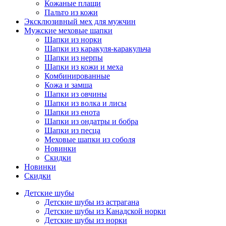
Кожаные плащи
Пальто из кожи
Эксклюзивный мех для мужчин
Мужские меховые шапки
Шапки из норки
Шапки из каракуля-каракульча
Шапки из нерпы
Шапки из кожи и меха
Комбинированные
Кожа и замша
Шапки из овчины
Шапки из волка и лисы
Шапки из енота
Шапки из ондатры и бобра
Шапки из песца
Меховые шапки из соболя
Новинки
Скидки
Новинки
Скидки
Детские шубы
Детские шубы из астрагана
Детские шубы из Канадской норки
Детские шубы из норки