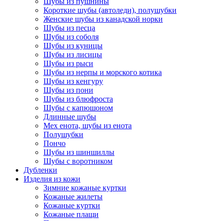
Шубы из пушнины
Короткие шубы (автоледи), полушубки
Женские шубы из канадской норки
Шубы из песца
Шубы из соболя
Шубы из куницы
Шубы из лисицы
Шубы из рыси
Шубы из нерпы и морского котика
Шубы из кенгуру
Шубы из пони
Шубы из блюфроста
Шубы с капюшоном
Длинные шубы
Мех енота, шубы из енота
Полушубки
Пончо
Шубы из шиншиллы
Шубы с воротником
Дубленки
Изделия из кожи
Зимние кожаные куртки
Кожаные жилеты
Кожаные куртки
Кожаные плащи