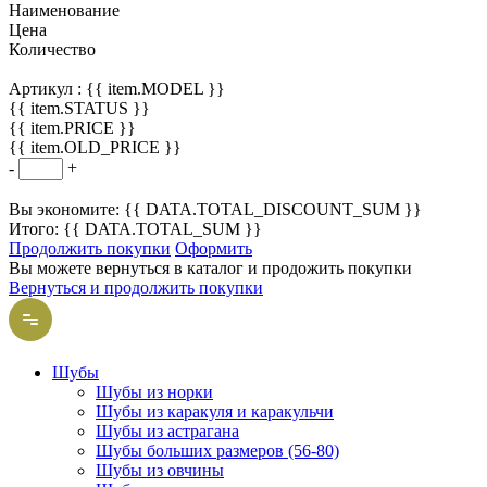
Наименование
Цена
Количество
Артикул :
{{ item.MODEL }}
{{ item.STATUS }}
{{ item.PRICE }}
{{ item.OLD_PRICE }}
-
+
Вы экономите: {{ DATA.TOTAL_DISCOUNT_SUM }}
Итого: {{ DATA.TOTAL_SUM }}
Продолжить покупки
Оформить
Вы можете вернуться в каталог и продожить покупки
Вернуться и продолжить покупки
Шубы
Шубы из норки
Шубы из каракуля и каракульчи
Шубы из астрагана
Шубы больших размеров (56-80)
Шубы из овчины