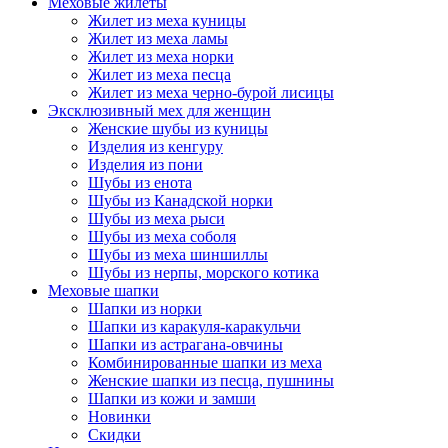
Меховые жилеты
Жилет из меха куницы
Жилет из меха ламы
Жилет из меха норки
Жилет из меха песца
Жилет из меха черно-бурой лисицы
Эксклюзивный мех для женщин
Женские шубы из куницы
Изделия из кенгуру
Изделия из пони
Шубы из енота
Шубы из Канадской норки
Шубы из меха рыси
Шубы из меха соболя
Шубы из меха шиншиллы
Шубы из нерпы, морского котика
Меховые шапки
Шапки из норки
Шапки из каракуля-каракульчи
Шапки из астрагана-овчины
Комбинированные шапки из меха
Женские шапки из песца, пушнины
Шапки из кожи и замши
Новинки
Скидки