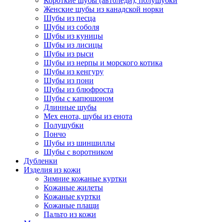
Короткие шубы (автоледи), полушубки
Женские шубы из канадской норки
Шубы из песца
Шубы из соболя
Шубы из куницы
Шубы из лисицы
Шубы из рыси
Шубы из нерпы и морского котика
Шубы из кенгуру
Шубы из пони
Шубы из блюфроста
Шубы с капюшоном
Длинные шубы
Мех енота, шубы из енота
Полушубки
Пончо
Шубы из шиншиллы
Шубы с воротником
Дубленки
Изделия из кожи
Зимние кожаные куртки
Кожаные жилеты
Кожаные куртки
Кожаные плащи
Пальто из кожи