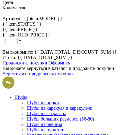
Цена
Количество
Артикул :
{{ item.MODEL }}
{{ item.STATUS }}
{{ item.PRICE }}
{{ item.OLD_PRICE }}
-
+
Вы экономите: {{ DATA.TOTAL_DISCOUNT_SUM }}
Итого: {{ DATA.TOTAL_SUM }}
Продолжить покупки
Оформить
Вы можете вернуться в каталог и продожить покупки
Вернуться и продолжить покупки
Шубы
Шубы из норки
Шубы из каракуля и каракульчи
Шубы из астрагана
Шубы больших размеров (56-80)
Шубы из овчины
Шубы из пушнины