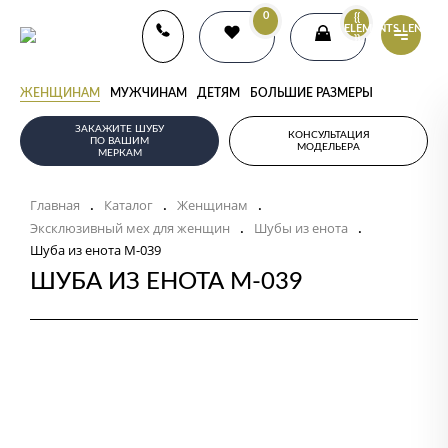
0
{{
ELEMENTS.LENGTH
}}
ЖЕНЩИНАМ
МУЖЧИНАМ
ДЕТЯМ
БОЛЬШИЕ РАЗМЕРЫ
ЗАКАЖИТЕ ШУБУ
КОНСУЛЬТАЦИЯ
ПО ВАШИМ
МОДЕЛЬЕРА
МЕРКАМ
Главная
Каталог
Женщинам
.
.
.
Эксклюзивный мех для женщин
Шубы из енота
.
.
Шуба из енота М-039
ШУБА ИЗ ЕНОТА М-039