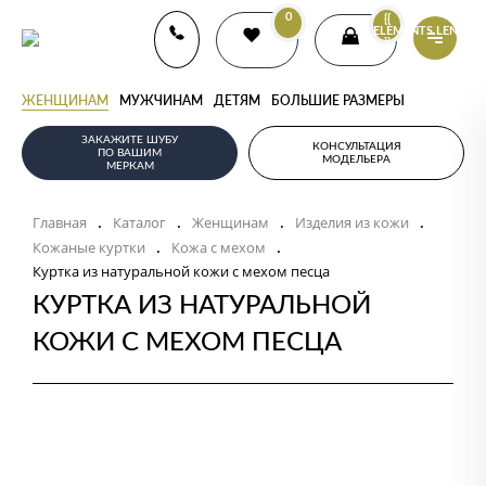
0
{{
ELEMENTS.LENGTH
}}
ЖЕНЩИНАМ
МУЖЧИНАМ
ДЕТЯМ
БОЛЬШИЕ РАЗМЕРЫ
ЗАКАЖИТЕ ШУБУ
КОНСУЛЬТАЦИЯ
ПО ВАШИМ
МОДЕЛЬЕРА
МЕРКАМ
Главная
Каталог
Женщинам
Изделия из кожи
.
.
.
.
Кожаные куртки
Кожа с мехом
.
.
Куртка из натуральной кожи с мехом песца
КУРТКА ИЗ НАТУРАЛЬНОЙ
КОЖИ С МЕХОМ ПЕСЦА