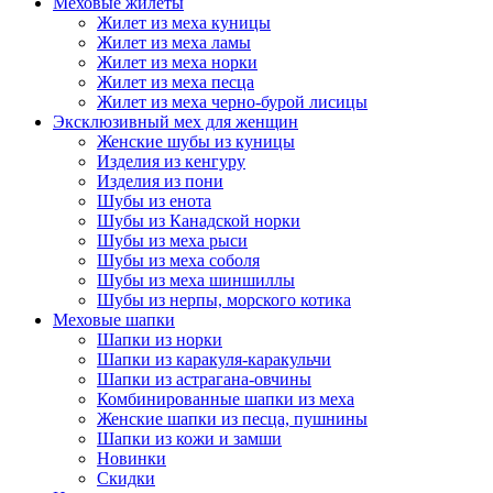
Меховые жилеты
Жилет из меха куницы
Жилет из меха ламы
Жилет из меха норки
Жилет из меха песца
Жилет из меха черно-бурой лисицы
Эксклюзивный мех для женщин
Женские шубы из куницы
Изделия из кенгуру
Изделия из пони
Шубы из енота
Шубы из Канадской норки
Шубы из меха рыси
Шубы из меха соболя
Шубы из меха шиншиллы
Шубы из нерпы, морского котика
Меховые шапки
Шапки из норки
Шапки из каракуля-каракульчи
Шапки из астрагана-овчины
Комбинированные шапки из меха
Женские шапки из песца, пушнины
Шапки из кожи и замши
Новинки
Скидки