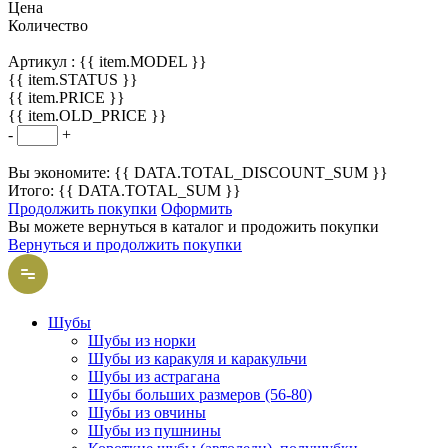
Цена
Количество
Артикул :
{{ item.MODEL }}
{{ item.STATUS }}
{{ item.PRICE }}
{{ item.OLD_PRICE }}
-
+
Вы экономите: {{ DATA.TOTAL_DISCOUNT_SUM }}
Итого: {{ DATA.TOTAL_SUM }}
Продолжить покупки
Оформить
Вы можете вернуться в каталог и продожить покупки
Вернуться и продолжить покупки
Шубы
Шубы из норки
Шубы из каракуля и каракульчи
Шубы из астрагана
Шубы больших размеров (56-80)
Шубы из овчины
Шубы из пушнины