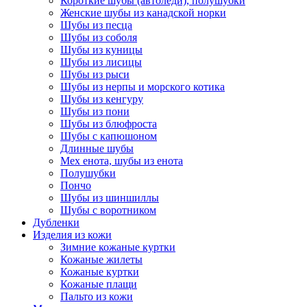
Короткие шубы (автоледи), полушубки
Женские шубы из канадской норки
Шубы из песца
Шубы из соболя
Шубы из куницы
Шубы из лисицы
Шубы из рыси
Шубы из нерпы и морского котика
Шубы из кенгуру
Шубы из пони
Шубы из блюфроста
Шубы с капюшоном
Длинные шубы
Мех енота, шубы из енота
Полушубки
Пончо
Шубы из шиншиллы
Шубы с воротником
Дубленки
Изделия из кожи
Зимние кожаные куртки
Кожаные жилеты
Кожаные куртки
Кожаные плащи
Пальто из кожи