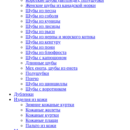
Короткие шубы (автоледи), полушубки
Женские шубы из канадской норки
Шубы из песца
Шубы из соболя
Шубы из куницы
Шубы из лисицы
Шубы из рыси
Шубы из нерпы и морского котика
Шубы из кенгуру
Шубы из пони
Шубы из блюфроста
Шубы с капюшоном
Длинные шубы
Мех енота, шубы из енота
Полушубки
Пончо
Шубы из шиншиллы
Шубы с воротником
Дубленки
Изделия из кожи
Зимние кожаные куртки
Кожаные жилеты
Кожаные куртки
Кожаные плащи
Пальто из кожи