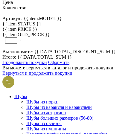
Цена
Количество
Артикул :
{{ item.MODEL }}
{{ item.STATUS }}
{{ item.PRICE }}
{{ item.OLD_PRICE }}
-
+
Вы экономите: {{ DATA.TOTAL_DISCOUNT_SUM }}
Итого: {{ DATA.TOTAL_SUM }}
Продолжить покупки
Оформить
Вы можете вернуться в каталог и продожить покупки
Вернуться и продолжить покупки
Шубы
Шубы из норки
Шубы из каракуля и каракульчи
Шубы из астрагана
Шубы больших размеров (56-80)
Шубы из овчины
Шубы из пушнины