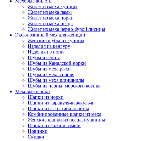
Меховые жилеты
Жилет из меха куницы
Жилет из меха ламы
Жилет из меха норки
Жилет из меха песца
Жилет из меха черно-бурой лисицы
Эксклюзивный мех для женщин
Женские шубы из куницы
Изделия из кенгуру
Изделия из пони
Шубы из енота
Шубы из Канадской норки
Шубы из меха рыси
Шубы из меха соболя
Шубы из меха шиншиллы
Шубы из нерпы, морского котика
Меховые шапки
Шапки из норки
Шапки из каракуля-каракульчи
Шапки из астрагана-овчины
Комбинированные шапки из меха
Женские шапки из песца, пушнины
Шапки из кожи и замши
Новинки
Скидки