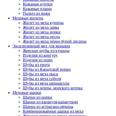
Кожаные куртки
Кожаные плащи
Пальто из кожи
Меховые жилеты
Жилет из меха куницы
Жилет из меха ламы
Жилет из меха норки
Жилет из меха песца
Жилет из меха черно-бурой лисицы
Эксклюзивный мех для женщин
Женские шубы из куницы
Изделия из кенгуру
Изделия из пони
Шубы из енота
Шубы из Канадской норки
Шубы из меха рыси
Шубы из меха соболя
Шубы из меха шиншиллы
Шубы из нерпы, морского котика
Меховые шапки
Шапки из норки
Шапки из каракуля-каракульчи
Шапки из астрагана-овчины
Комбинированные шапки из меха
Женские шапки из песца, пушнины