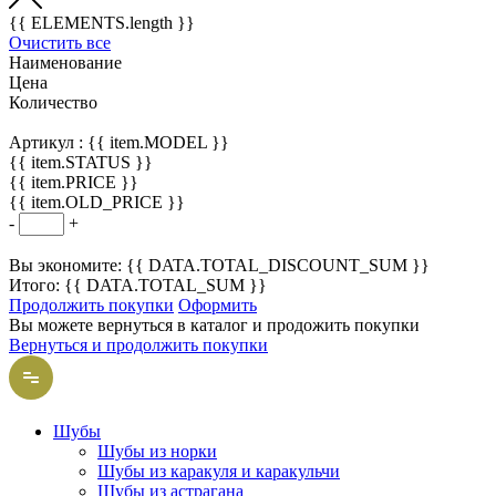
{{ ELEMENTS.length }}
Очистить все
Наименование
Цена
Количество
Артикул :
{{ item.MODEL }}
{{ item.STATUS }}
{{ item.PRICE }}
{{ item.OLD_PRICE }}
-
+
Вы экономите: {{ DATA.TOTAL_DISCOUNT_SUM }}
Итого: {{ DATA.TOTAL_SUM }}
Продолжить покупки
Оформить
Вы можете вернуться в каталог и продожить покупки
Вернуться и продолжить покупки
Шубы
Шубы из норки
Шубы из каракуля и каракульчи
Шубы из астрагана