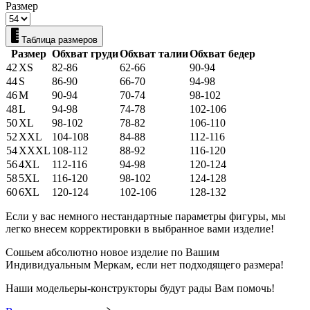
Размер
Таблица размеров
Размер
Обхват груди
Обхват талии
Обхват бедер
42
XS
82-86
62-66
90-94
44
S
86-90
66-70
94-98
46
M
90-94
70-74
98-102
48
L
94-98
74-78
102-106
50
XL
98-102
78-82
106-110
52
XXL
104-108
84-88
112-116
54
XXXL
108-112
88-92
116-120
56
4XL
112-116
94-98
120-124
58
5XL
116-120
98-102
124-128
60
6XL
120-124
102-106
128-132
Если у вас немного нестандартные параметры фигуры, мы
легко внесем корректировки в выбранное вами изделие!
Сошьем абсолютно новое изделие по Вашим
Индивидуальным Меркам, если нет подходящего размера!
Наши модельеры-конструкторы будут рады Вам помочь!