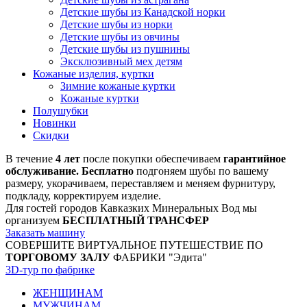
Детские шубы из Канадской норки
Детские шубы из норки
Детские шубы из овчины
Детские шубы из пушнины
Эксклюзивный мех детям
Кожаные изделия, куртки
Зимние кожаные куртки
Кожаные куртки
Полушубки
Новинки
Скидки
В течение
4 лет
после покупки обеспечиваем
гарантийное
обслуживание. Бесплатно
подгоняем шубы по вашему
размеру, укорачиваем, переставляем и меняем фурнитуру,
подкладу, корректируем изделие.
Для гостей городов Кавказких Минеральных Вод мы
организуем
БЕСПЛАТНЫЙ ТРАНСФЕР
Заказать машину
СОВЕРШИТЕ ВИРТУАЛЬНОЕ ПУТЕШЕСТВИЕ ПО
ТОРГОВОМУ ЗАЛУ
ФАБРИКИ "Эдита"
3D-тур по фабрике
ЖЕНЩИНАМ
МУЖЧИНАМ