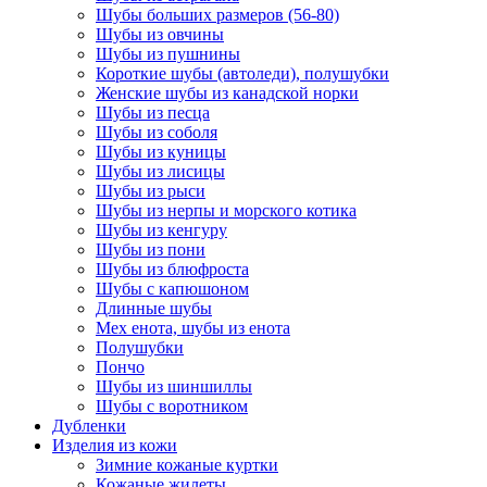
Шубы больших размеров (56-80)
Шубы из овчины
Шубы из пушнины
Короткие шубы (автоледи), полушубки
Женские шубы из канадской норки
Шубы из песца
Шубы из соболя
Шубы из куницы
Шубы из лисицы
Шубы из рыси
Шубы из нерпы и морского котика
Шубы из кенгуру
Шубы из пони
Шубы из блюфроста
Шубы с капюшоном
Длинные шубы
Мех енота, шубы из енота
Полушубки
Пончо
Шубы из шиншиллы
Шубы с воротником
Дубленки
Изделия из кожи
Зимние кожаные куртки
Кожаные жилеты