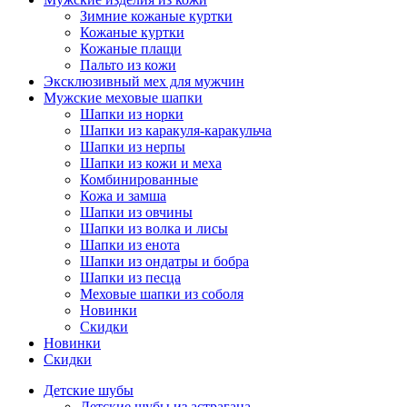
Зимние кожаные куртки
Кожаные куртки
Кожаные плащи
Пальто из кожи
Эксклюзивный мех для мужчин
Мужские меховые шапки
Шапки из норки
Шапки из каракуля-каракульча
Шапки из нерпы
Шапки из кожи и меха
Комбинированные
Кожа и замша
Шапки из овчины
Шапки из волка и лисы
Шапки из енота
Шапки из ондатры и бобра
Шапки из песца
Меховые шапки из соболя
Новинки
Скидки
Новинки
Скидки
Детские шубы
Детские шубы из астрагана