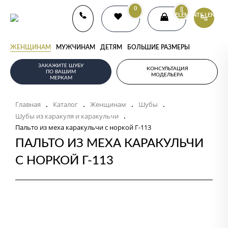
0
{{
ELEMENTS.LENGTH
}}
ЖЕНЩИНАМ
МУЖЧИНАМ
ДЕТЯМ
БОЛЬШИЕ РАЗМЕРЫ
ЗАКАЖИТЕ ШУБУ
КОНСУЛЬТАЦИЯ
ПО ВАШИМ
МОДЕЛЬЕРА
МЕРКАМ
Главная
Каталог
Женщинам
Шубы
.
.
.
.
Шубы из каракуля и каракульчи
.
Пальто из меха каракульчи с норкой Г-113
ПАЛЬТО ИЗ МЕХА КАРАКУЛЬЧИ
С НОРКОЙ Г-113