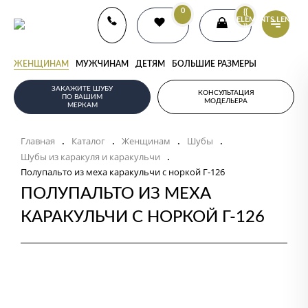
0
{{
ELEMENTS.LENGTH
}}
ЖЕНЩИНАМ
МУЖЧИНАМ
ДЕТЯМ
БОЛЬШИЕ РАЗМЕРЫ
ЗАКАЖИТЕ ШУБУ
КОНСУЛЬТАЦИЯ
ПО ВАШИМ
МОДЕЛЬЕРА
МЕРКАМ
Главная
Каталог
Женщинам
Шубы
.
.
.
.
Шубы из каракуля и каракульчи
.
Полупальто из меха каракульчи с норкой Г-126
ПОЛУПАЛЬТО ИЗ МЕХА
КАРАКУЛЬЧИ С НОРКОЙ Г-126