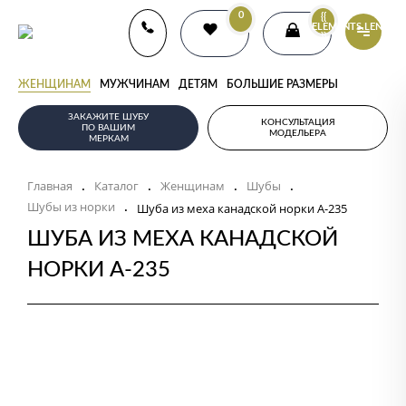
0
{{
ELEMENTS.LENGTH
}}
ЖЕНЩИНАМ
МУЖЧИНАМ
ДЕТЯМ
БОЛЬШИЕ РАЗМЕРЫ
ЗАКАЖИТЕ ШУБУ
КОНСУЛЬТАЦИЯ
ПО ВАШИМ
МОДЕЛЬЕРА
МЕРКАМ
Главная
Каталог
Женщинам
Шубы
.
.
.
.
Шубы из норки
.
Шуба из меха канадской норки А-235
ШУБА ИЗ МЕХА КАНАДСКОЙ
НОРКИ А-235