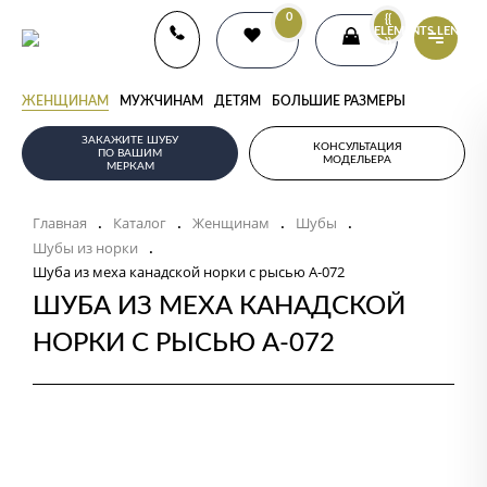
0
{{
ELEMENTS.LENGTH
}}
ЖЕНЩИНАМ
МУЖЧИНАМ
ДЕТЯМ
БОЛЬШИЕ РАЗМЕРЫ
ЗАКАЖИТЕ ШУБУ
КОНСУЛЬТАЦИЯ
ПО ВАШИМ
МОДЕЛЬЕРА
МЕРКАМ
Главная
Каталог
Женщинам
Шубы
.
.
.
.
Шубы из норки
.
Шуба из меха канадской норки с рысью А-072
ШУБА ИЗ МЕХА КАНАДСКОЙ
НОРКИ С РЫСЬЮ А-072