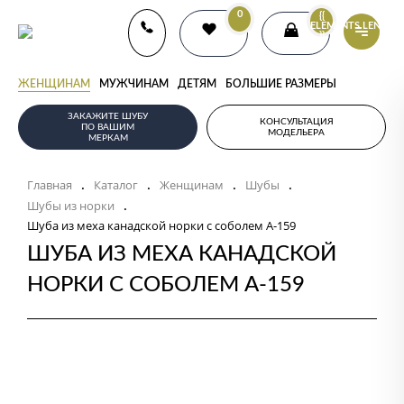
0
{{
ELEMENTS.LENGTH
}}
ЖЕНЩИНАМ
МУЖЧИНАМ
ДЕТЯМ
БОЛЬШИЕ РАЗМЕРЫ
ЗАКАЖИТЕ ШУБУ
КОНСУЛЬТАЦИЯ
ПО ВАШИМ
МОДЕЛЬЕРА
МЕРКАМ
Главная
Каталог
Женщинам
Шубы
.
.
.
.
Шубы из норки
.
Шуба из меха канадской норки с соболем А-159
ШУБА ИЗ МЕХА КАНАДСКОЙ
НОРКИ С СОБОЛЕМ А-159