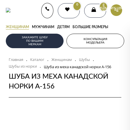
0
{{
ELEMENTS.LENGTH
}}
ЖЕНЩИНАМ
МУЖЧИНАМ
ДЕТЯМ
БОЛЬШИЕ РАЗМЕРЫ
ЗАКАЖИТЕ ШУБУ
КОНСУЛЬТАЦИЯ
ПО ВАШИМ
МОДЕЛЬЕРА
МЕРКАМ
Главная
Каталог
Женщинам
Шубы
.
.
.
.
Шубы из норки
.
Шуба из меха канадской норки А-156
ШУБА ИЗ МЕХА КАНАДСКОЙ
НОРКИ А-156