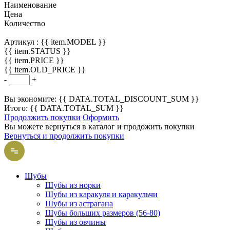
Наименование
Цена
Количество
Артикул :
{{ item.MODEL }}
{{ item.STATUS }}
{{ item.PRICE }}
{{ item.OLD_PRICE }}
-
+
Вы экономите: {{ DATA.TOTAL_DISCOUNT_SUM }}
Итого: {{ DATA.TOTAL_SUM }}
Продолжить покупки
Оформить
Вы можете вернуться в каталог и продожить покупки
Вернуться и продолжить покупки
Шубы
Шубы из норки
Шубы из каракуля и каракульчи
Шубы из астрагана
Шубы больших размеров (56-80)
Шубы из овчины