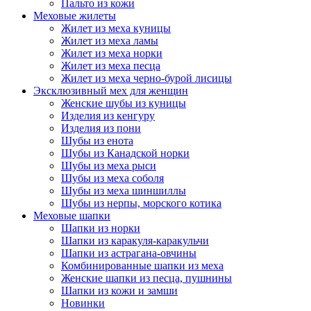
Пальто из кожи
Меховые жилеты
Жилет из меха куницы
Жилет из меха ламы
Жилет из меха норки
Жилет из меха песца
Жилет из меха черно-бурой лисицы
Эксклюзивный мех для женщин
Женские шубы из куницы
Изделия из кенгуру
Изделия из пони
Шубы из енота
Шубы из Канадской норки
Шубы из меха рыси
Шубы из меха соболя
Шубы из меха шиншиллы
Шубы из нерпы, морского котика
Меховые шапки
Шапки из норки
Шапки из каракуля-каракульчи
Шапки из астрагана-овчины
Комбинированные шапки из меха
Женские шапки из песца, пушнины
Шапки из кожи и замши
Новинки