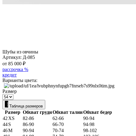
Шубы из овчины
Артикул:
Д-085
от 85 000
₽
рассрочка %
кредит
Варианты цвета:
Размер
Таблица размеров
Размер
Обхват груди
Обхват талии
Обхват бедер
42
XS
82-86
62-66
90-94
44
S
86-90
66-70
94-98
46
M
90-94
70-74
98-102