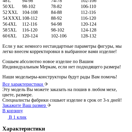
48
L
94-98
74-78
102-106
50
XL
98-102
78-82
106-110
52
XXL
104-108
84-88
112-116
54
XXXL
108-112
88-92
116-120
56
4XL
112-116
94-98
120-124
58
5XL
116-120
98-102
124-128
60
6XL
120-124
102-106
128-132
Если у вас немного нестандартные параметры фигуры, мы
легко внесем корректировки в выбранное вами изделие!
Сошьем абсолютно новое изделие по Вашим
Индивидуальным Меркам, если нет подходящего размера!
Наши модельеры-конструкторы будут рады Вам помочь!
Все характеристики
Эту модель Вы можете заказать на пошив в любом мехе,
цвете, размере.
Специалисты фабрики сошьют изделие в срок от 3-х дней!
Закажите Ваш размер
В корзину
В 1 клик
Характеристики