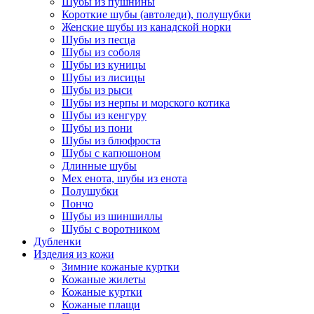
Шубы из пушнины
Короткие шубы (автоледи), полушубки
Женские шубы из канадской норки
Шубы из песца
Шубы из соболя
Шубы из куницы
Шубы из лисицы
Шубы из рыси
Шубы из нерпы и морского котика
Шубы из кенгуру
Шубы из пони
Шубы из блюфроста
Шубы с капюшоном
Длинные шубы
Мех енота, шубы из енота
Полушубки
Пончо
Шубы из шиншиллы
Шубы с воротником
Дубленки
Изделия из кожи
Зимние кожаные куртки
Кожаные жилеты
Кожаные куртки
Кожаные плащи