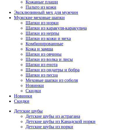
Кожаные плащи
Пальто из кожи
Эксклюзивный мех для мужчин
Мужские меховые шапки
Шапки из норки
Шапки из каракуля-каракульча
Шапки из нерпы
Шапки из кожи и меха
Комбинированные
Кожа и замша
Шапки из овчины
Шапки из волка и лисы
Шапки из енота
Шапки из ондатры и бобра
Шапки из песца
Меховые шапки из соболя
Новинки
Скидки
Новинки
Скидки
Детские шубы
Детские шубы из астрагана
Детские шубы из Канадской норки
Детские шубы из норки