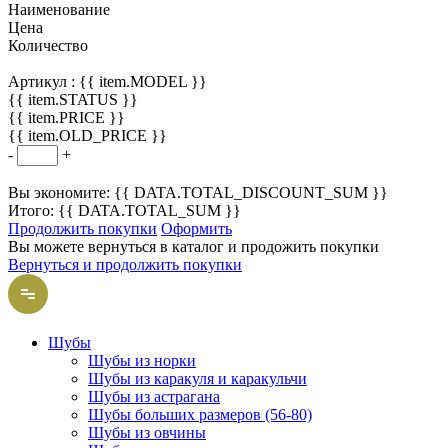
Наименование
Цена
Количество
Артикул :
{{ item.MODEL }}
{{ item.STATUS }}
{{ item.PRICE }}
{{ item.OLD_PRICE }}
-
+
Вы экономите: {{ DATA.TOTAL_DISCOUNT_SUM }}
Итого: {{ DATA.TOTAL_SUM }}
Продолжить покупки
Оформить
Вы можете вернуться в каталог и продожить покупки
Вернуться и продолжить покупки
Шубы
Шубы из норки
Шубы из каракуля и каракульчи
Шубы из астрагана
Шубы больших размеров (56-80)
Шубы из овчины