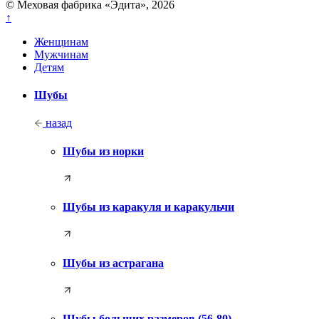
© Меховая фабрика «Эдита», 2026
↑
Женщинам
Мужчинам
Детям
Шубы
назад
Шубы из норки
Шубы из каракуля и каракульчи
Шубы из астрагана
Шубы больших размеров (56-80)