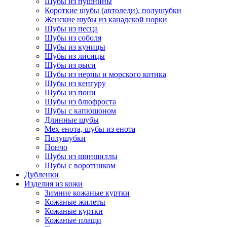
Шубы из пушнины
Короткие шубы (автоледи), полушубки
Женские шубы из канадской норки
Шубы из песца
Шубы из соболя
Шубы из куницы
Шубы из лисицы
Шубы из рыси
Шубы из нерпы и морского котика
Шубы из кенгуру
Шубы из пони
Шубы из блюфроста
Шубы с капюшоном
Длинные шубы
Мех енота, шубы из енота
Полушубки
Пончо
Шубы из шиншиллы
Шубы с воротником
Дубленки
Изделия из кожи
Зимние кожаные куртки
Кожаные жилеты
Кожаные куртки
Кожаные плащи