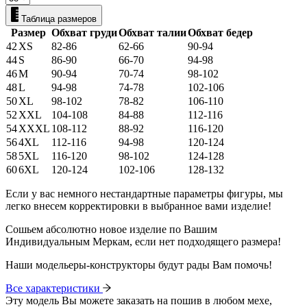
Таблица размеров
Размер
Обхват груди
Обхват талии
Обхват бедер
42
XS
82-86
62-66
90-94
44
S
86-90
66-70
94-98
46
M
90-94
70-74
98-102
48
L
94-98
74-78
102-106
50
XL
98-102
78-82
106-110
52
XXL
104-108
84-88
112-116
54
XXXL
108-112
88-92
116-120
56
4XL
112-116
94-98
120-124
58
5XL
116-120
98-102
124-128
60
6XL
120-124
102-106
128-132
Если у вас немного нестандартные параметры фигуры, мы
легко внесем корректировки в выбранное вами изделие!
Сошьем абсолютно новое изделие по Вашим
Индивидуальным Меркам, если нет подходящего размера!
Наши модельеры-конструкторы будут рады Вам помочь!
Все характеристики
Эту модель Вы можете заказать на пошив в любом мехе,