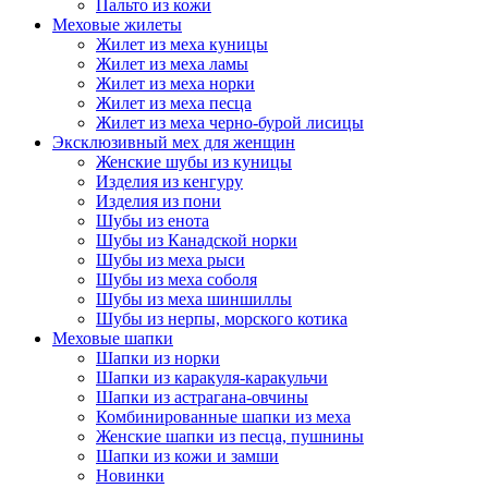
Пальто из кожи
Меховые жилеты
Жилет из меха куницы
Жилет из меха ламы
Жилет из меха норки
Жилет из меха песца
Жилет из меха черно-бурой лисицы
Эксклюзивный мех для женщин
Женские шубы из куницы
Изделия из кенгуру
Изделия из пони
Шубы из енота
Шубы из Канадской норки
Шубы из меха рыси
Шубы из меха соболя
Шубы из меха шиншиллы
Шубы из нерпы, морского котика
Меховые шапки
Шапки из норки
Шапки из каракуля-каракульчи
Шапки из астрагана-овчины
Комбинированные шапки из меха
Женские шапки из песца, пушнины
Шапки из кожи и замши
Новинки