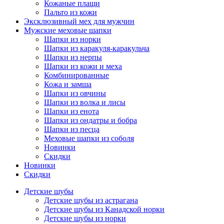
Кожаные плащи
Пальто из кожи
Эксклюзивный мех для мужчин
Мужские меховые шапки
Шапки из норки
Шапки из каракуля-каракульча
Шапки из нерпы
Шапки из кожи и меха
Комбинированные
Кожа и замша
Шапки из овчины
Шапки из волка и лисы
Шапки из енота
Шапки из ондатры и бобра
Шапки из песца
Меховые шапки из соболя
Новинки
Скидки
Новинки
Скидки
Детские шубы
Детские шубы из астрагана
Детские шубы из Канадской норки
Детские шубы из норки