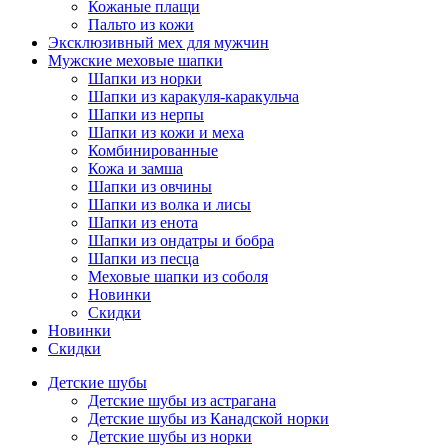
Кожаные плащи
Пальто из кожи
Эксклюзивный мех для мужчин
Мужские меховые шапки
Шапки из норки
Шапки из каракуля-каракульча
Шапки из нерпы
Шапки из кожи и меха
Комбинированные
Кожа и замша
Шапки из овчины
Шапки из волка и лисы
Шапки из енота
Шапки из ондатры и бобра
Шапки из песца
Меховые шапки из соболя
Новинки
Скидки
Новинки
Скидки
Детские шубы
Детские шубы из астрагана
Детские шубы из Канадской норки
Детские шубы из норки