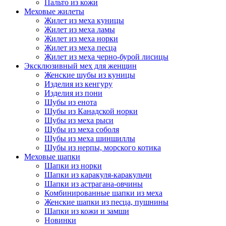
Пальто из кожи
Меховые жилеты
Жилет из меха куницы
Жилет из меха ламы
Жилет из меха норки
Жилет из меха песца
Жилет из меха черно-бурой лисицы
Эксклюзивный мех для женщин
Женские шубы из куницы
Изделия из кенгуру
Изделия из пони
Шубы из енота
Шубы из Канадской норки
Шубы из меха рыси
Шубы из меха соболя
Шубы из меха шиншиллы
Шубы из нерпы, морского котика
Меховые шапки
Шапки из норки
Шапки из каракуля-каракульчи
Шапки из астрагана-овчины
Комбинированные шапки из меха
Женские шапки из песца, пушнины
Шапки из кожи и замши
Новинки