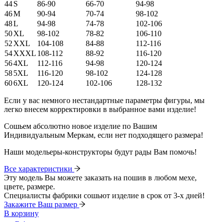
44
S
86-90
66-70
94-98
46
M
90-94
70-74
98-102
48
L
94-98
74-78
102-106
50
XL
98-102
78-82
106-110
52
XXL
104-108
84-88
112-116
54
XXXL
108-112
88-92
116-120
56
4XL
112-116
94-98
120-124
58
5XL
116-120
98-102
124-128
60
6XL
120-124
102-106
128-132
Если у вас немного нестандартные параметры фигуры, мы
легко внесем корректировки в выбранное вами изделие!
Сошьем абсолютно новое изделие по Вашим
Индивидуальным Меркам, если нет подходящего размера!
Наши модельеры-конструкторы будут рады Вам помочь!
Все характеристики
Эту модель Вы можете заказать на пошив в любом мехе,
цвете, размере.
Специалисты фабрики сошьют изделие в срок от 3-х дней!
Закажите Ваш размер
В корзину