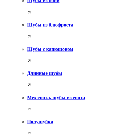
Шубы из пони
Шубы из блюфроста
Шубы с капюшоном
Длинные шубы
Мех енота, шубы из енота
Полушубки