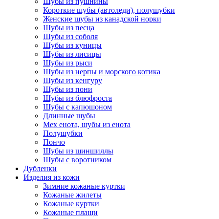
Шубы из пушнины
Короткие шубы (автоледи), полушубки
Женские шубы из канадской норки
Шубы из песца
Шубы из соболя
Шубы из куницы
Шубы из лисицы
Шубы из рыси
Шубы из нерпы и морского котика
Шубы из кенгуру
Шубы из пони
Шубы из блюфроста
Шубы с капюшоном
Длинные шубы
Мех енота, шубы из енота
Полушубки
Пончо
Шубы из шиншиллы
Шубы с воротником
Дубленки
Изделия из кожи
Зимние кожаные куртки
Кожаные жилеты
Кожаные куртки
Кожаные плащи