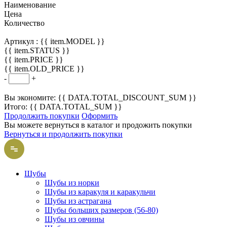
Наименование
Цена
Количество
Артикул :
{{ item.MODEL }}
{{ item.STATUS }}
{{ item.PRICE }}
{{ item.OLD_PRICE }}
-
+
Вы экономите: {{ DATA.TOTAL_DISCOUNT_SUM }}
Итого: {{ DATA.TOTAL_SUM }}
Продолжить покупки
Оформить
Вы можете вернуться в каталог и продожить покупки
Вернуться и продолжить покупки
Шубы
Шубы из норки
Шубы из каракуля и каракульчи
Шубы из астрагана
Шубы больших размеров (56-80)
Шубы из овчины