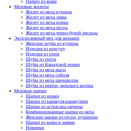
Пальто из кожи
Меховые жилеты
Жилет из меха куницы
Жилет из меха ламы
Жилет из меха норки
Жилет из меха песца
Жилет из меха черно-бурой лисицы
Эксклюзивный мех для женщин
Женские шубы из куницы
Изделия из кенгуру
Изделия из пони
Шубы из енота
Шубы из Канадской норки
Шубы из меха рыси
Шубы из меха соболя
Шубы из меха шиншиллы
Шубы из нерпы, морского котика
Меховые шапки
Шапки из норки
Шапки из каракуля-каракульчи
Шапки из астрагана-овчины
Комбинированные шапки из меха
Женские шапки из песца, пушнины
Шапки из кожи и замши
Новинки