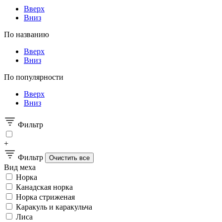
Вверх
Вниз
По названию
Вверх
Вниз
По популярности
Вверх
Вниз
Фильтр
+
Фильтр
Вид меха
Норка
Канадская норка
Норка стриженая
Каракуль и каракульча
Лиса