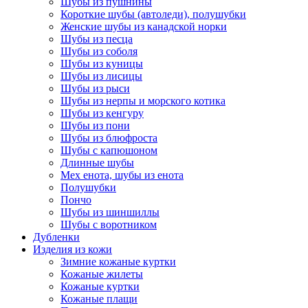
Шубы из пушнины
Короткие шубы (автоледи), полушубки
Женские шубы из канадской норки
Шубы из песца
Шубы из соболя
Шубы из куницы
Шубы из лисицы
Шубы из рыси
Шубы из нерпы и морского котика
Шубы из кенгуру
Шубы из пони
Шубы из блюфроста
Шубы с капюшоном
Длинные шубы
Мех енота, шубы из енота
Полушубки
Пончо
Шубы из шиншиллы
Шубы с воротником
Дубленки
Изделия из кожи
Зимние кожаные куртки
Кожаные жилеты
Кожаные куртки
Кожаные плащи