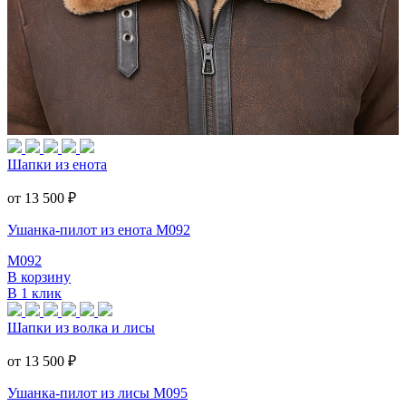
Шапки из енота
от 13 500
₽
Ушанка-пилот из енота M092
M092
В корзину
В 1 клик
Шапки из волка и лисы
от 13 500
₽
Ушанка-пилот из лисы M095