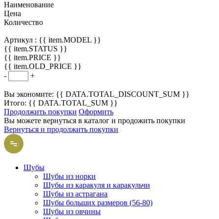
Наименование
Цена
Количество
Артикул :
{{ item.MODEL }}
{{ item.STATUS }}
{{ item.PRICE }}
{{ item.OLD_PRICE }}
-
+
Вы экономите: {{ DATA.TOTAL_DISCOUNT_SUM }}
Итого: {{ DATA.TOTAL_SUM }}
Продолжить покупки
Оформить
Вы можете вернуться в каталог и продожить покупки
Вернуться и продолжить покупки
Шубы
Шубы из норки
Шубы из каракуля и каракульчи
Шубы из астрагана
Шубы больших размеров (56-80)
Шубы из овчины