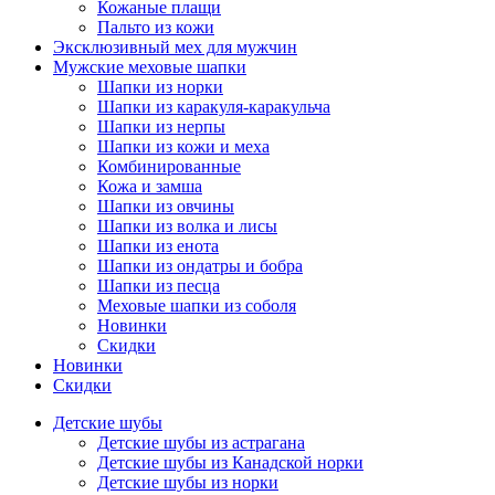
Кожаные плащи
Пальто из кожи
Эксклюзивный мех для мужчин
Мужские меховые шапки
Шапки из норки
Шапки из каракуля-каракульча
Шапки из нерпы
Шапки из кожи и меха
Комбинированные
Кожа и замша
Шапки из овчины
Шапки из волка и лисы
Шапки из енота
Шапки из ондатры и бобра
Шапки из песца
Меховые шапки из соболя
Новинки
Скидки
Новинки
Скидки
Детские шубы
Детские шубы из астрагана
Детские шубы из Канадской норки
Детские шубы из норки